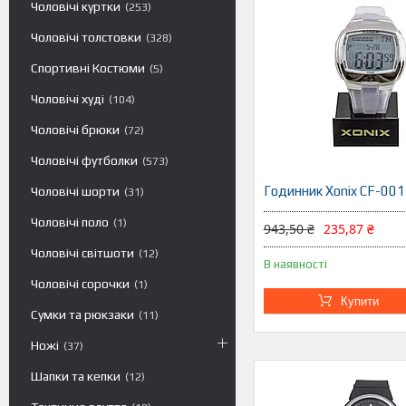
Чоловічі куртки
253
Чоловічі толстовки
328
Спортивні Костюми
5
Чоловічі худі
104
Чоловічі брюки
72
Чоловічі футболки
573
Годинник Xonix CF-00
Чоловічі шорти
31
Чоловічі поло
1
943,50 ₴
235,87 ₴
Чоловічі світшоти
12
В наявності
Чоловічі сорочки
1
Купити
Сумки та рюкзаки
11
Ножі
37
Шапки та кепки
12