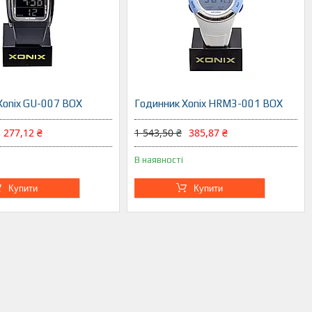
Xonix GU-007 BOX
Годинник Xonix HRM3-001 BOX
277,12 ₴
1 543,50 ₴
385,87 ₴
В наявності
Купити
Купити