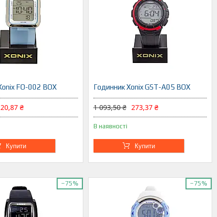
Xonix FO-002 BOX
Годинник Xonix GST-A05 BOX
20,87 ₴
1 093,50 ₴
273,37 ₴
В наявності
Купити
Купити
–75%
–75%