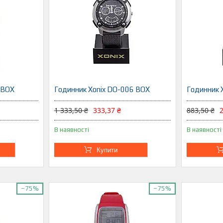
 BOX
Годинник Xonix DO-006 BOX
Годинник 
1 333,50 ₴
333,37 ₴
883,50 ₴
2
В наявності
В наявності
Купити
–75%
–75%