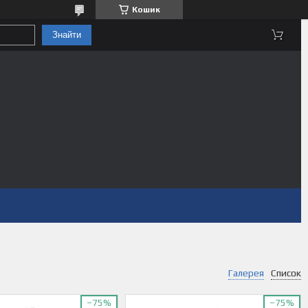
Кошик
Знайти
Галерея
Список
–75%
–75%