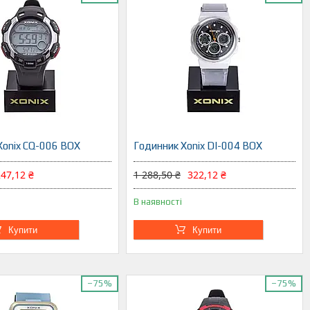
Xonix CQ-006 BOX
Годинник Xonix DI-004 BOX
47,12 ₴
1 288,50 ₴
322,12 ₴
В наявності
Купити
Купити
–75%
–75%