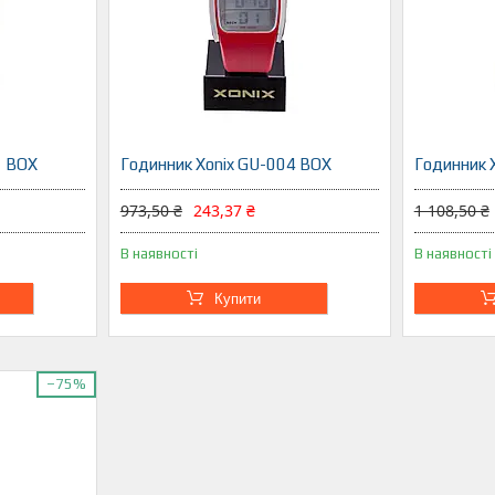
1 BOX
Годинник Xonix GU-004 BOX
Годинник 
973,50 ₴
243,37 ₴
1 108,50 ₴
В наявності
В наявності
Купити
–75%