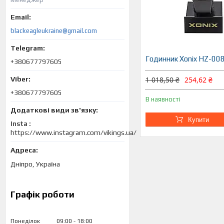
blackeagleukraine@gmail.com
Годинник Xonix HZ-00
+380677797605
1 018,50 ₴
254,62 ₴
+380677797605
В наявності
Купити
Insta
https://www.instagram.com/vikings.ua/
Дніпро, Україна
Графік роботи
Понеділок
09:00
18:00