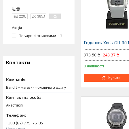
Ціна
Акція
Товари зі знижками
13
Годинник Xonix GU-00
973,50 ₴
243,37 ₴
Контакти
В наявності
Купити
Bandit - магазин чоловічого одягу
Анастасія
+380 (67) 779-76-05
Менеджер