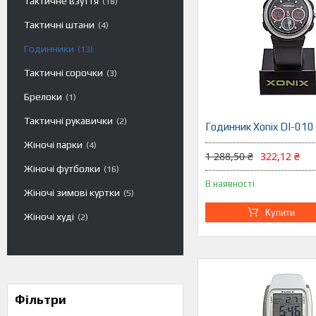
Тактичне взуття
18
Тактичні штани
4
Годинники
13
Тактичні сорочки
3
Брелоки
1
Тактичні рукавички
2
Годинник Xonix DI-010
Жіночі парки
4
1 288,50 ₴
322,12 ₴
Жіночі футболки
16
В наявності
Жіночі зимові куртки
5
Купити
Жіночі худі
2
Фільтри