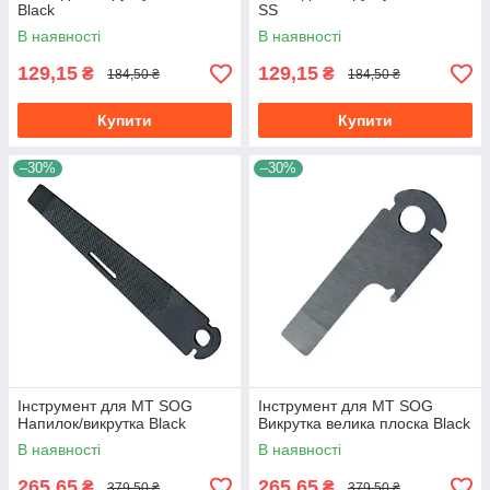
Black
SS
В наявності
В наявності
129,15
129,15
₴
₴
184,50 ₴
184,50 ₴
Купити
Купити
–30%
–30%
Інструмент для МТ SOG
Інструмент для МТ SOG
Напилок/викрутка Black
Викрутка велика плоска Black
В наявності
В наявності
265,65
265,65
₴
₴
379,50 ₴
379,50 ₴