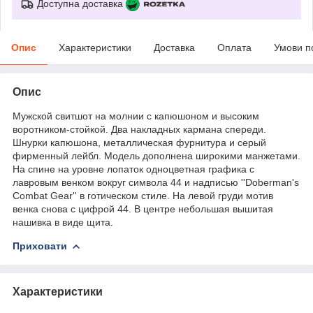
Доступна доставка
Опис
Характеристики
Доставка
Оплата
Умови п
Опис
Мужской свитшот на молнии с капюшоном и высоким
воротником-стойкой. Два накладных кармана спереди.
Шнурки капюшона, металлическая фурнитура и серый
фирменный лейбл. Модель дополнена широкими манжетами.
На спине на уровне лопаток одноцветная графика с
лавровым венком вокруг символа 44 и надписью ''Doberman's
Combat Gear'' в готическом стиле. На левой груди мотив
венка снова с цифрой 44. В центре небольшая вышитая
нашивка в виде щита.
Приховати
Характеристики