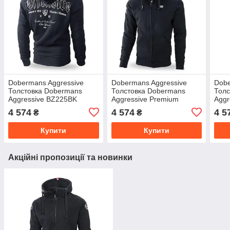
Dobermans Aggressive
Dobermans Aggressive
Dobe
Толстовка Dobermans
Толстовка Dobermans
Толс
Aggressive BZ225BK
Aggressive Premium
Aggr
(XXXL)
Offensive BZ236BK (XXXL)
Mili
4 574
4 574
4 5
₴
₴
Купити
Купити
Акційні пропозиції та новинки