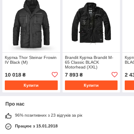
Куртка Thor Steinar Frowin
Brandit Куртка Brandit M-
Курт
IV Black (M)
65 Classic BLACK
BLAC
Motorhead (XXL)
10 018
7 893
2 4
₴
₴
Купити
Купити
Про нас
96% позитивних з 23 відгуків за рік
Працює з 15.01.2018