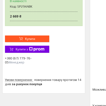
В наявності
Код:
SP294ABK
2 669 ₴
Купити
Купити з
+380 (67) 779-76-
05
Менеджер
повернення товару протягом 14
днів
за рахунок покупця
У компан