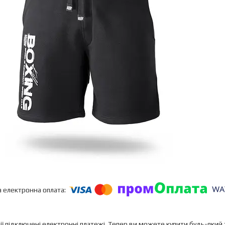
ії підключені електронні платежі. Тепер ви можете купити будь-який