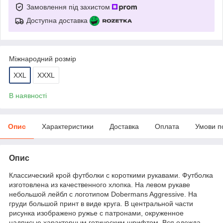
Замовлення під захистом
Доступна доставка
Міжнародний розмір
XXL
XXXL
В наявності
Опис
Характеристики
Доставка
Оплата
Умови п
Опис
Классический крой футболки с короткими рукавами. Футболка
изготовлена ​​из качественного хлопка. На левом рукаве
небольшой лейбл с логотипом Dobermans Aggressive. На
груди большой принт в виде круга. В центральной части
рисунка изображено ружье с патронами, окруженное
надписью характерным готическим шрифтом. Вся одежда