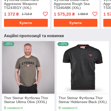
Aggressive Weapons
Aggressive Rough Sea
Aggr
TS243EGY (XXL)
TS346ABK (XXL)
TS30
1 372
1 575,20
1 5
₴
₴
1 715 ₴
1 969 ₴
Купити
Купити
Акційні пропозиції та новинки
–25%
–25%
Thor Steinar Футболка Thor
Thor Steinar Футболка Thor
Steinar Ultima Olive (XXXL)
Steinar Hiddensee Black (XXL)
В наявності
В наявності