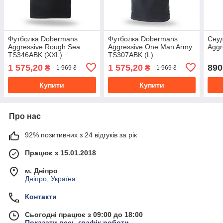
Футболка Dobermans
Футболка Dobermans
Сну
Aggressive Rough Sea
Aggressive One Man Army
Aggr
TS346ABK (XXL)
TS307ABK (L)
1 575,20
1 575,20
890
₴
₴
1 969 ₴
1 969 ₴
Купити
Купити
Про нас
92% позитивних з 24 відгуків за рік
Працює з 15.01.2018
м. Дніпро
Дніпро, Україна
Контакти
Сьогодні працює з 09:00 до 18:00
Показати весь графік роботи