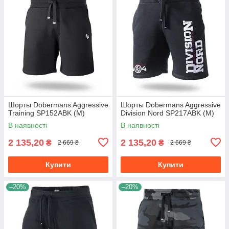
Шорты Dobermans Aggressive
Шорты Dobermans Aggressive
Training SP152ABK (M)
Division Nord SP217ABK (M)
В наявності
В наявності
2 135,20
2 135,20
₴
₴
2 669 ₴
2 669 ₴
Купити
Купити
–20%
–20%