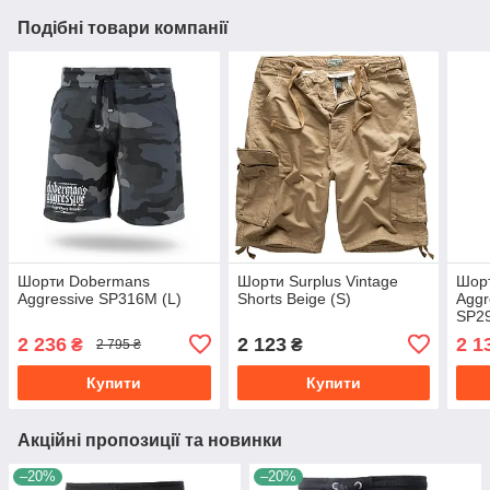
Подібні товари компанії
Шорти Dobermans
Шорти Surplus Vintage
Шор
Aggressive SP316M (L)
Shorts Beige (S)
Aggr
SP2
2 236
2 123
2 1
₴
₴
2 795 ₴
Купити
Купити
Акційні пропозиції та новинки
–20%
–20%