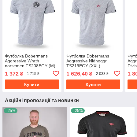
Футболка Dobermans
Футболка Dobermans
Фут
Aggressive Wrath
Aggressive Nidhoggr
Aggr
norsemen TS208EGY (M)
TS219EGY (XXL)
Divi
1 372
1 626,40
1 8
₴
₴
1 715 ₴
2 033 ₴
Купити
Купити
Акційні пропозиції та новинки
–25%
–25%