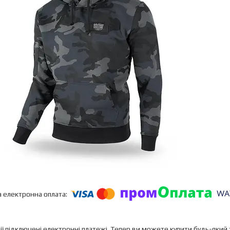
ії підключені електронні платежі. Тепер ви можете купити будь-який