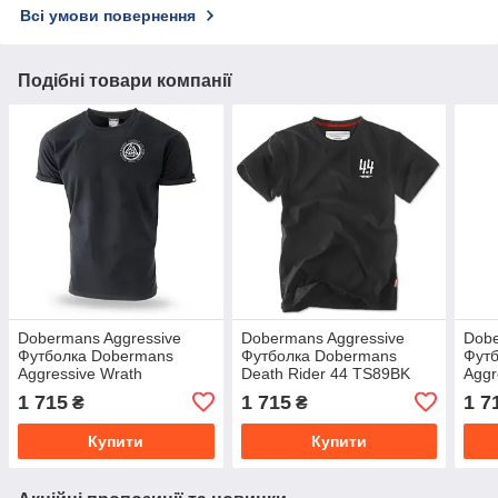
Всі умови повернення
Подібні товари компанії
Dobermans Aggressive
Dobermans Aggressive
Dobe
Футболка Dobermans
Футболка Dobermans
Фут
Aggressive Wrath
Death Rider 44 TS89BK
Aggr
norsemen TS208BK (XXL)
(XL)
TS1
1 715
1 715
1 7
₴
₴
Купити
Купити