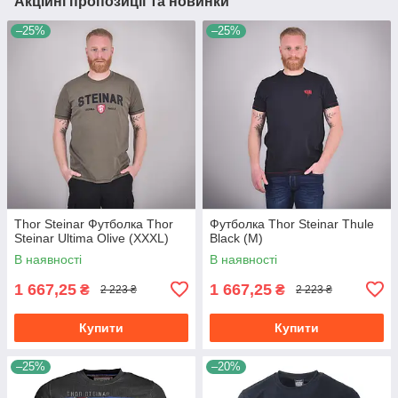
Акційні пропозиції та новинки
–25%
–25%
Thor Steinar Футболка Thor
Футболка Thor Steinar Thule
Steinar Ultima Olive (XXXL)
Black (M)
В наявності
В наявності
1 667,25
1 667,25
₴
₴
2 223 ₴
2 223 ₴
Купити
Купити
–25%
–20%