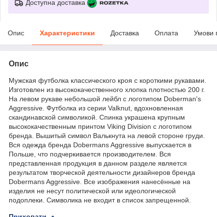
Доступна доставка
Опис
Характеристики
Доставка
Оплата
Умови 
Опис
Мужская футболка классического кроя с короткими рукавами.
Изготовлен из высококачественного хлопка плотностью 200 г.
На левом рукаве небольшой лейбл с логотипом Doberman's
Aggressive. Футболка из серии Valknut, вдохновленная
скандинавской символикой. Спинка украшена крупным
высококачественным принтом Viking Division с логотипом
бренда. Вышитый символ Валькнута на левой стороне груди.
Вся одежда бренда Dobermans Aggressive выпускается в
Польше, что подчеркивается производителем. Вся
представленная продукция в данном разделе является
результатом творческой деятельности дизайнеров бренда
Dobermans Aggressive. Все изображения нанесённые на
изделия не несут политической или идеологической
подоплеки. Символика не входит в список запрещенной.
Приховати