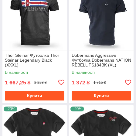
Thor Steinar Футболка Thor
Dobermans Aggressive
Steinar Legendary Black
Футболка Dobermans NATION
(XXXL)
REBELL TS184BK (XL)
В наявності
В наявності
1 667,25
1 372
₴
₴
2 223 ₴
1 715 ₴
Купити
Купити
–20%
–20%