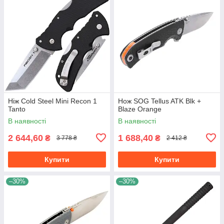
Ніж Cold Steel Mini Recon 1
Нож SOG Tellus ATK Blk +
Tanto
Blaze Orange
В наявності
В наявності
2 644,60
1 688,40
₴
₴
3 778 ₴
2 412 ₴
Купити
Купити
–30%
–30%