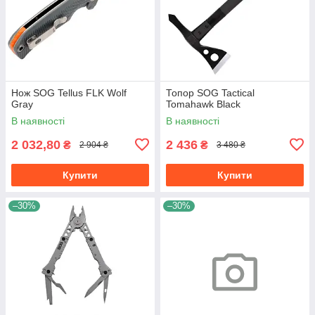
Нож SOG Tellus FLK Wolf
Топор SOG Tactical
Gray
Tomahawk Black
В наявності
В наявності
2 032,80
2 436
₴
₴
2 904 ₴
3 480 ₴
Купити
Купити
–30%
–30%