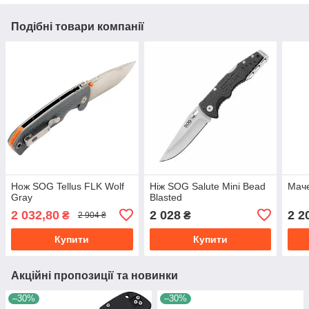
Подібні товари компанії
Нож SOG Tellus FLK Wolf
Ніж SOG Salute Mini Bead
Маче
Gray
Blasted
2 032,80
2 028
2 2
₴
₴
2 904 ₴
Купити
Купити
Акційні пропозиції та новинки
–30%
–30%