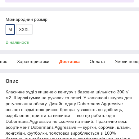
Міжнародний розмір
M
XXXL
В наявності
пис
Характеристики
Доставка
Оплата
Умови пове
Опис
Класичне худі з кишенею кенгуру з бавовни щільністю 300 г/
м2. Широкі гумки на рукавах та поясі. У капюшоні шнурок для
регулювання обсягу. Дизайн одягу Dobermans Aggressive —
ось що є відмітною рисою бренда. уважність до дрібниць,
оздоблення, принти та вишивки — все це робить одяг
Dobermans Aggressive не схожим на інший. Практично весь
асортимент Dobermans Aggressive — куртки, сорочки, штани,
лонгсліви, футболки, толстовки виробляються зі 100%
бавовни, що забезпечує максимум комфорту під час носіння