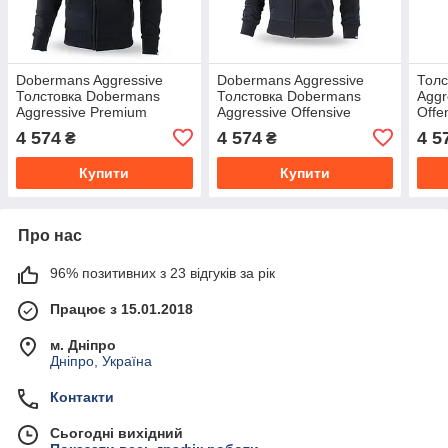
Dobermans Aggressive
Dobermans Aggressive
Толс
Толстовка Dobermans
Толстовка Dobermans
Aggr
Aggressive Premium
Aggressive Offensive
Offe
Offensive BZ236BK (XXXL)
Military BZ195BK (XXL)
4 574
4 574
4 5
₴
₴
Купити
Купити
Про нас
96% позитивних з 23 відгуків за рік
Працює з 15.01.2018
м. Дніпро
Дніпро, Україна
Контакти
Сьогодні вихідний