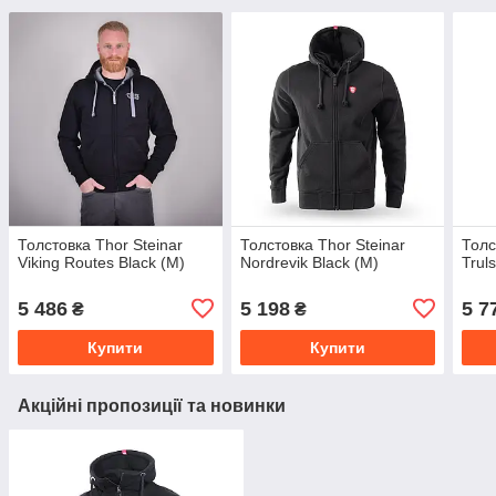
Толстовка Thor Steinar
Толстовка Thor Steinar
Толс
Viking Routes Black (M)
Nordrevik Black (M)
Trul
5 486
5 198
5 7
₴
₴
Купити
Купити
Акційні пропозиції та новинки