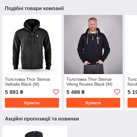
Подібні товари компанії
Толстовка Thor Steinar
Толстовка Thor Steinar
Толс
Valhalla Black (M)
Viking Routes Black (M)
Nord
5 891
5 486
5 1
₴
₴
Купити
Купити
Акційні пропозиції та новинки