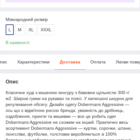
Міжнародний розмір
L
M
XL
XXXL
В наявності
пис
Характеристики
Доставка
Оплата
Умови пове
Опис
Класичне худі з кишенею кенгуру з бавовни щільністю 300 г/
м2. Широкі гумки на рукавах та поясі. У капюшоні шнурок для
регулювання обсягу. Дизайн одягу Dobermans Aggressive —
ось що є відмітною рисою бренда. уважність до дрібниць,
оздоблення, принти та вишивки — все це робить одяг
Dobermans Aggressive не схожим на інший. Практично весь
асортимент Dobermans Aggressive — куртки, сорочки, штани,
лонгсліви, футболки, толстовки виробляються зі 100%
бавовни, що забезпечує максимум комфорту під час носіння