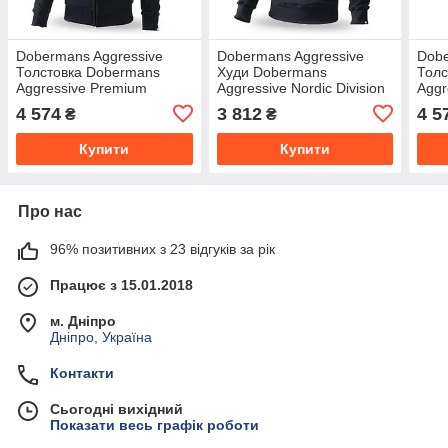
Dobermans Aggressive
Dobermans Aggressive
Dobe
Толстовка Dobermans
Худи Dobermans
Толс
Aggressive Premium
Aggressive Nordic Division
Aggr
Offensive BZ236BK (XXXL)
BK230BK (L)
Mili
4 574
3 812
4 5
₴
₴
Купити
Купити
Про нас
96% позитивних з 23 відгуків за рік
Працює з 15.01.2018
м. Дніпро
Дніпро, Україна
Контакти
Сьогодні вихідний
Показати весь графік роботи