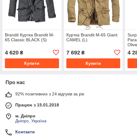
Brandit Куртка Brandit M-
Куртка Brandit M-65 Giant
Surp
65 Classic BLACK (S)
CAMEL (L)
Para
Oliv
4 620
7 692
4 2
₴
₴
Купити
Купити
Про нас
92% позитивних з 24 відгуків за рік
Працює з 15.01.2018
м. Дніпро
Дніпро, Україна
Контакти