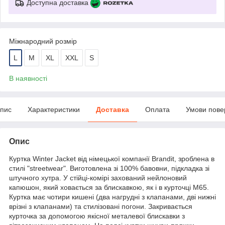
Доступна доставка
Міжнародний розмір
L
M
XL
XXL
S
В наявності
пис
Характеристики
Доставка
Оплата
Умови пове
Опис
Куртка Winter Jacket від німецької компанії Brandit, зроблена в
стилі "streetwear". Виготовлена зі 100% бавовни, підкладка зі
штучного хутра. У стійці-комірі захований нейлоновий
капюшон, який ховається за блискавкою, як і в курточці М65.
Куртка має чотири кишені (два нагрудні з клапанами, дві нижні
врізні з клапанами) та стилізовані погони. Закривається
курточка за допомогою якісної металевої блискавки з