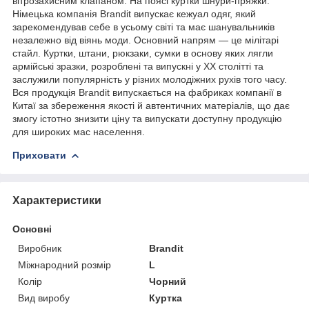
вітрозахисним клапаном. На поясі куртки шнури-пряжки.
Німецька компанія Brandit випускає кежуал одяг, який
зарекомендував себе в усьому світі та має шанувальників
незалежно від віянь моди. Основний напрям — це мілітарі
стайл. Куртки, штани, рюкзаки, сумки в основу яких лягли
армійські зразки, розроблені та випускні у XX столітті та
заслужили популярність у різних молодіжних рухів того часу.
Вся продукція Brandit випускається на фабриках компанії в
Китаї за збереження якості й автентичних матеріалів, що дає
змогу істотно знизити ціну та випускати доступну продукцію
для широких мас населення.
Приховати
Характеристики
Основні
Виробник
Brandit
Міжнародний розмір
L
Колір
Чорний
Вид виробу
Куртка