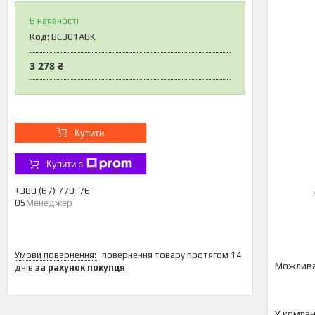
В наявності
Код:
BC301ABK
3 278 ₴
Купити
Купити з
+380 (67) 779-76-
05
Менеджер
повернення товару протягом 14
днів
за рахунок покупця
У компан