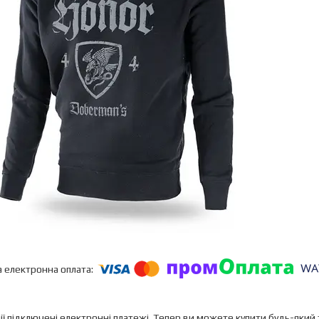
ії підключені електронні платежі. Тепер ви можете купити будь-який