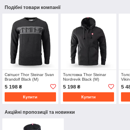
Подібні товари компанії
Світшот Thor Steinar Svan
Толстовка Thor Steinar
Толс
Brandolf Black (M)
Nordrevik Black (M)
Viki
5 198
5 198
5 4
₴
₴
Купити
Купити
Акційні пропозиції та новинки