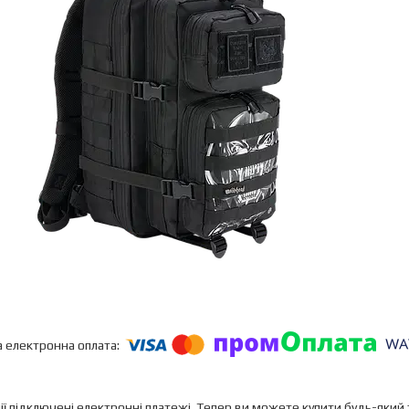
ії підключені електронні платежі. Тепер ви можете купити будь-який