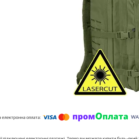
ії підключені електронні платежі. Тепер ви можете купити будь-який