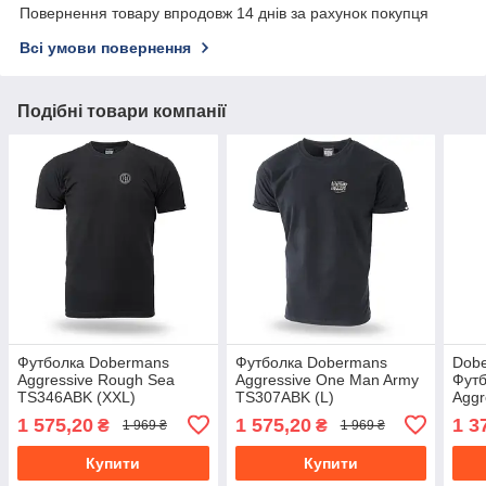
Повернення товару впродовж 14 днів за рахунок покупця
Всі умови повернення
Подібні товари компанії
Футболка Dobermans
Футболка Dobermans
Dobe
Aggressive Rough Sea
Aggressive One Man Army
Фут
TS346ABK (XXL)
TS307ABK (L)
Aggr
nors
1 575,20
1 575,20
1 3
₴
₴
1 969 ₴
1 969 ₴
Купити
Купити