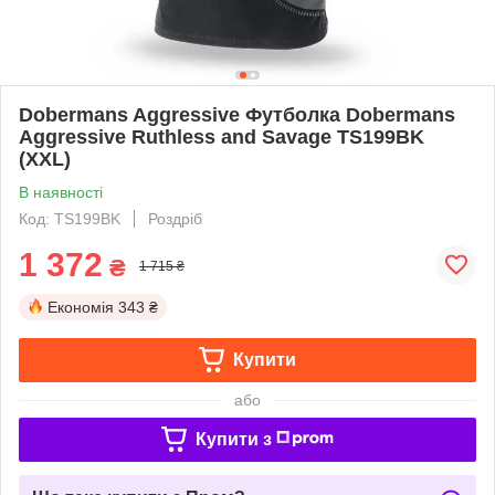
Dobermans Aggressive Футболка Dobermans
Aggressive Ruthless and Savage TS199BK
(XXL)
В наявності
Код: TS199BK
Роздріб
1 372
₴
1 715 ₴
Економія
343 ₴
Купити
або
Купити з