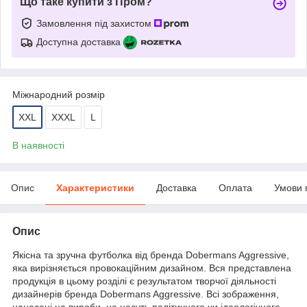
Що таке купити з Пром?
Замовлення під захистом
Доступна доставка
Міжнародний розмір
XXL
XXXL
L
В наявності
Опис
Характеристики
Доставка
Оплата
Умови 
Опис
Якісна та зручна футболка від бренда Dobermans Aggressive,
яка вирізняється провокаційним дизайном. Вся представлена
продукція в цьому розділі є результатом творчої діяльності
дизайнерів бренда Dobermans Aggressive. Всі зображення,
нанесені на вироби, не несуть політичного чи ідеологічного