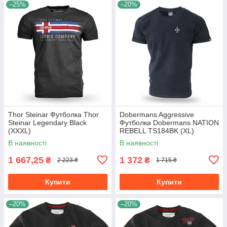
–25%
–20%
Thor Steinar Футболка Thor
Dobermans Aggressive
Steinar Legendary Black
Футболка Dobermans NATION
(XXXL)
REBELL TS184BK (XL)
В наявності
В наявності
1 667,25
1 372
₴
₴
2 223 ₴
1 715 ₴
Купити
Купити
–20%
–20%