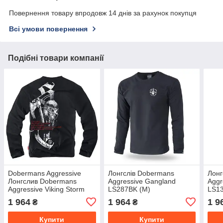
Повернення товару впродовж 14 днів за рахунок покупця
Всі умови повернення
Подібні товари компанії
Dobermans Aggressive
Лонгслів Dobermans
Лонг
Лонгслив Dobermans
Aggressive Gangland
Aggr
Aggressive Viking Storm
LS287BK (M)
LS1
LS138BK (M)
1 964
1 964
1 9
₴
₴
Купити
Купити