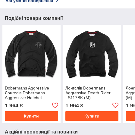
Всі умови повернення
Подібні товари компанії
Dobermans Aggressive
Лонгслів Dobermans
Лонг
Лонгслів Dobermans
Aggressive Death Rider
Aggr
Aggressive Hatchet
LS117BK (M)
(M)
LS39BK (XL)
1 964
1 964
1 9
₴
₴
Купити
Купити
Акційні пропозиції та новинки