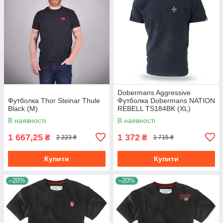
Dobermans Aggressive
Футболка Thor Steinar Thule
Футболка Dobermans NATION
Black (M)
REBELL TS184BK (XL)
В наявності
В наявності
1 667,25
1 372
₴
₴
2 223 ₴
1 715 ₴
Купити
Купити
–20%
–20%