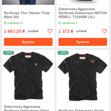
Dobermans Aggressive
Футболка Thor Steinar Thule
Футболка Dobermans NATION
Black (M)
REBELL TS184BK (XL)
В наявності
В наявності
1 667,25
1 372
₴
₴
2 223 ₴
1 715 ₴
Купити
Купити
–20%
–20%
Dobermans Aggressive
Футболка Dobermans Viking
Футболка Dobermans Nordic