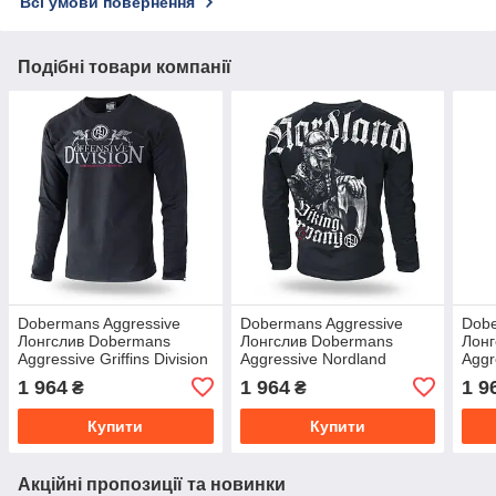
Всі умови повернення
Подібні товари компанії
Dobermans Aggressive
Dobermans Aggressive
Dobe
Лонгслив Dobermans
Лонгслив Dobermans
Лонг
Aggressive Griffins Division
Aggressive Nordland
Aggr
LS233BK (L)
LS168BK (L)
LS23
1 964
1 964
1 9
₴
₴
Купити
Купити
Акційні пропозиції та новинки