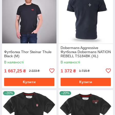
Dobermans Aggressive
Футболка Thor Steinar Thule
Футболка Dobermans NATION
Black (M)
REBELL TS184BK (XL)
В наявності
В наявності
1 667,25
1 372
₴
₴
2 223 ₴
1 715 ₴
Купити
Купити
–20%
–20%