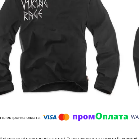
ії підключені електронні платежі. Тепер ви можете купити будь-який