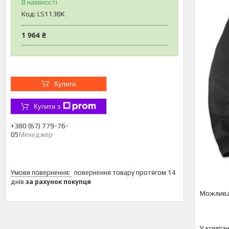
В наявності
Код:
LS113BK
1 964 ₴
Купити
Купити з
+380 (67) 779-76-
05
Менеджер
повернення товару протягом 14
днів
за рахунок покупця
У компан