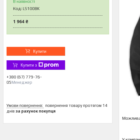
В наявності
Код:
LS100BK
1 964 ₴
Купити
Купити з
+380 (67) 779-76-
05
Менеджер
повернення товару протягом 14
днів
за рахунок покупця
У компан