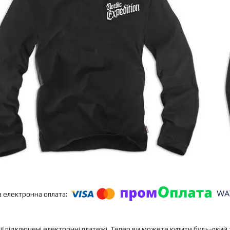
ії підключені електронні платежі. Тепер ви можете купити будь-який