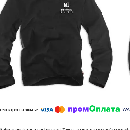
ії підключені електронні платежі. Тепер ви можете купити будь-який