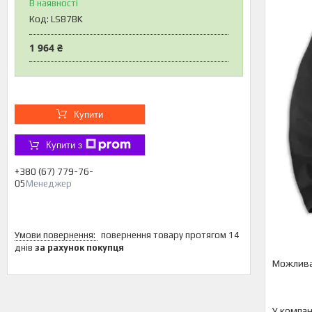
В наявності
Код:
LS87BK
1 964 ₴
Купити
Купити з
+380 (67) 779-76-
05
Менеджер
повернення товару протягом 14
днів
за рахунок покупця
У компан