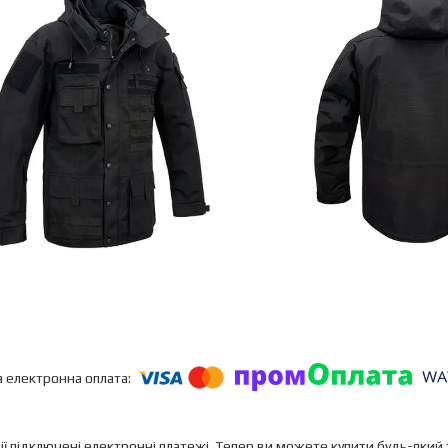
ії підключені електронні платежі. Тепер ви можете купити будь-який