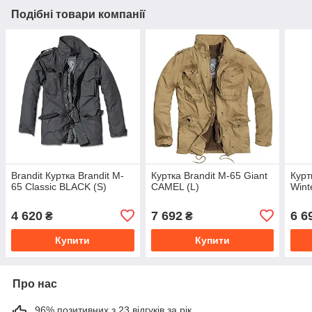
Подібні товари компанії
Brandit Куртка Brandit M-
Куртка Brandit M-65 Giant
Курт
65 Classic BLACK (S)
CAMEL (L)
Wint
4 620
7 692
6 6
₴
₴
Купити
Купити
Про нас
96% позитивних з 23 відгуків за рік