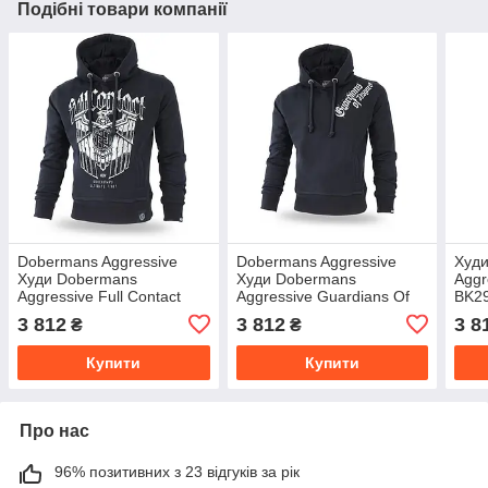
Подібні товари компанії
Dobermans Aggressive
Dobermans Aggressive
Худ
Худи Dobermans
Худи Dobermans
Aggr
Aggressive Full Contact
Aggressive Guardians Of
BK29
BK191BK (XXL)
Asgard BK197BK (XXL)
3 812
3 812
3 8
₴
₴
Купити
Купити
Про нас
96% позитивних з 23 відгуків за рік