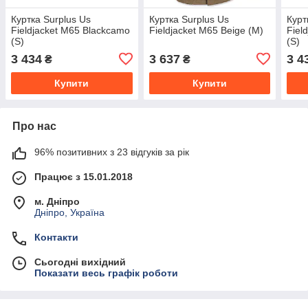
Куртка Surplus Us
Куртка Surplus Us
Курт
Fieldjacket M65 Blackcamo
Fieldjacket M65 Beige (M)
Fiel
(S)
(S)
3 434
3 637
3 4
₴
₴
Купити
Купити
Про нас
96% позитивних з 23 відгуків за рік
Працює з 15.01.2018
м. Дніпро
Дніпро, Україна
Контакти
Сьогодні вихідний
Показати весь графік роботи