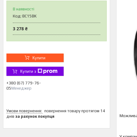
В наявності
Код:
BC15BK
3 278 ₴
Купити
Купити з
+380 (67) 779-76-
05
Менеджер
повернення товару протягом 14
днів
за рахунок покупця
У компан