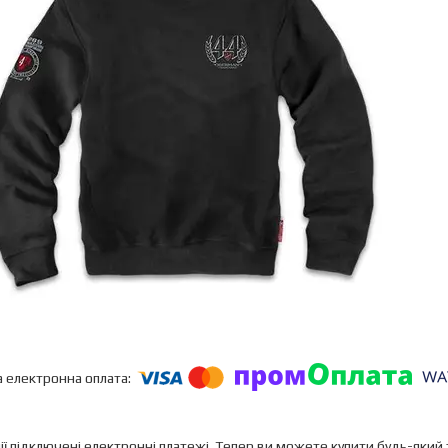
ії підключені електронні платежі. Тепер ви можете купити будь-який