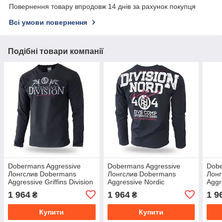
Повернення товару впродовж 14 днів за рахунок покупця
Всі умови повернення
Подібні товари компанії
Dobermans Aggressive
Dobermans Aggressive
Dobe
Лонгслив Dobermans
Лонгслив Dobermans
Лонг
Aggressive Griffins Division
Aggressive Nordic
Aggr
LS233BK (L)
LS201BK (L)
LS23
1 964
1 964
1 9
₴
₴
Купити
Купити