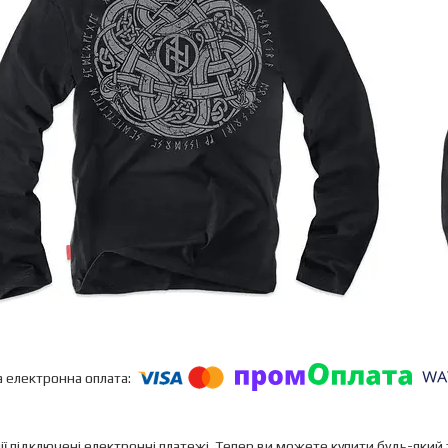
ії підключені електронні платежі. Тепер ви можете купити будь-який