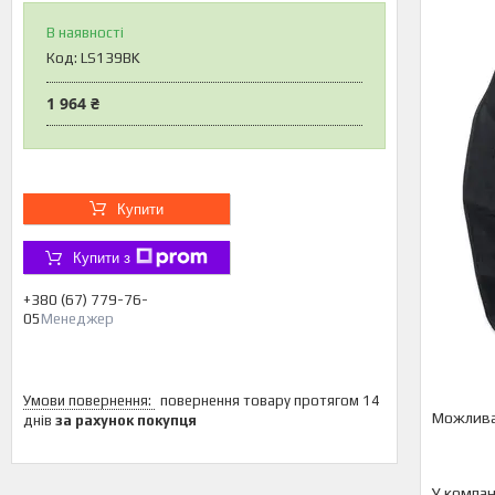
В наявності
Код:
LS139BK
1 964 ₴
Купити
Купити з
+380 (67) 779-76-
05
Менеджер
повернення товару протягом 14
днів
за рахунок покупця
У компан