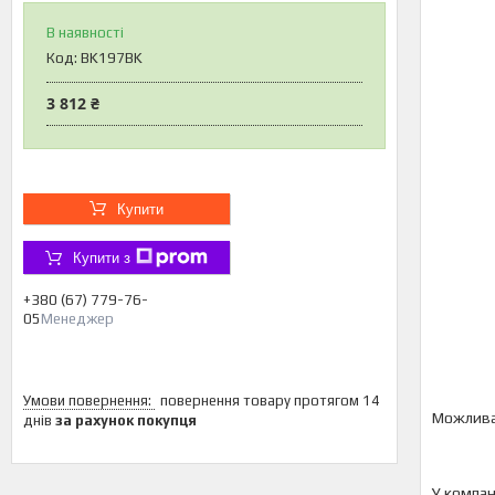
В наявності
Код:
BK197BK
3 812 ₴
Купити
Купити з
+380 (67) 779-76-
05
Менеджер
повернення товару протягом 14
днів
за рахунок покупця
У компан