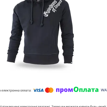
ії підключені електронні платежі. Тепер ви можете купити будь-який