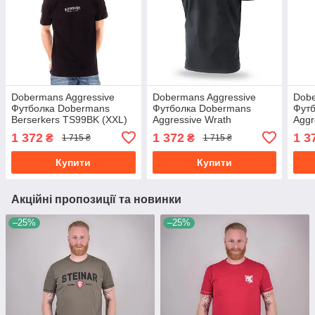
Dobermans Aggressive
Dobermans Aggressive
Dobe
Футболка Dobermans
Футболка Dobermans
Фут
Berserkers TS99BK (XXL)
Aggressive Wrath
Aggr
norsemen TS208BK (XXL)
TS1
1 372
1 372
1 3
₴
₴
1 715 ₴
1 715 ₴
Купити
Купити
Акційні пропозиції та новинки
–25%
–25%