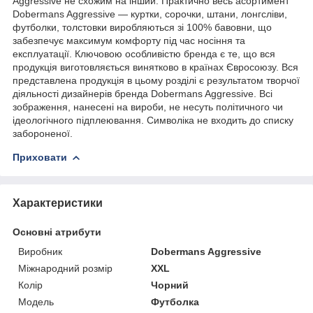
Aggressive не схожим на інший. Практично весь асортимент
Dobermans Aggressive — куртки, сорочки, штани, лонгсліви,
футболки, толстовки виробляються зі 100% бавовни, що
забезпечує максимум комфорту під час носіння та
експлуатації. Ключовою особливістю бренда є те, що вся
продукція виготовляється винятково в країнах Євросоюзу. Вся
представлена продукція в цьому розділі є результатом творчої
діяльності дизайнерів бренда Dobermans Aggressive. Всі
зображення, нанесені на вироби, не несуть політичного чи
ідеологічного підплеювання. Символіка не входить до списку
забороненої.
Приховати
Характеристики
Основні атрибути
Виробник
Dobermans Aggressive
Міжнародний розмір
XXL
Колір
Чорний
Модель
Футболка