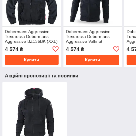
Dobermans Aggressive
Dobermans Aggressive
Dobe
Толстовка Dobermans
Толстовка Dobermans
Толс
Aggressive BZ136BK (XXL)
Aggressive Valknut
Aggr
BZ251BK (XXL)
4 574
4 574
4 5
₴
₴
Купити
Купити
Акційні пропозиції та новинки