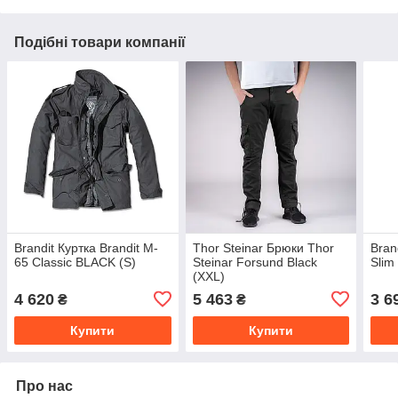
Подібні товари компанії
Brandit Куртка Brandit M-
Thor Steinar Брюки Thor
Bran
65 Classic BLACK (S)
Steinar Forsund Black
Slim
(XXL)
4 620
5 463
3 6
₴
₴
Купити
Купити
Про нас