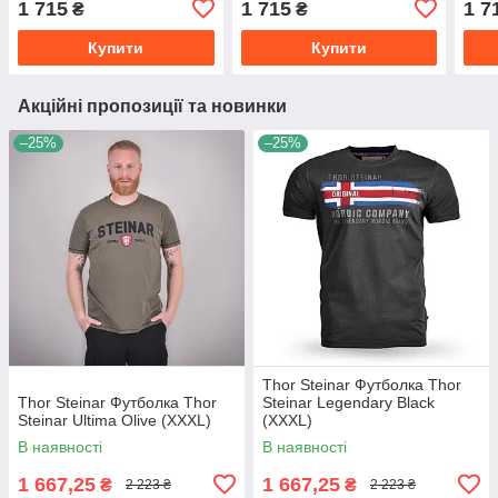
1 715
1 715
1 7
₴
₴
Купити
Купити
Акційні пропозиції та новинки
–25%
–25%
Thor Steinar Футболка Thor
Thor Steinar Футболка Thor
Steinar Legendary Black
Steinar Ultima Olive (XXXL)
(XXXL)
В наявності
В наявності
1 667,25
1 667,25
₴
₴
2 223 ₴
2 223 ₴