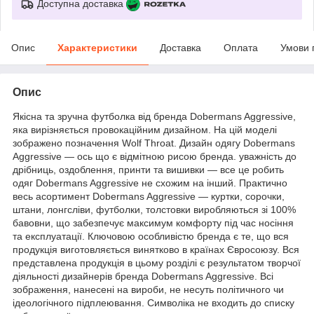
Доступна доставка
Опис
Характеристики
Доставка
Оплата
Умови 
Опис
Якісна та зручна футболка від бренда Dobermans Aggressive,
яка вирізняється провокаційним дизайном. На цій моделі
зображено позначення Wolf Throat. Дизайн одягу Dobermans
Aggressive — ось що є відмітною рисою бренда. уважність до
дрібниць, оздоблення, принти та вишивки — все це робить
одяг Dobermans Aggressive не схожим на інший. Практично
весь асортимент Dobermans Aggressive — куртки, сорочки,
штани, лонгсліви, футболки, толстовки виробляються зі 100%
бавовни, що забезпечує максимум комфорту під час носіння
та експлуатації. Ключовою особливістю бренда є те, що вся
продукція виготовляється винятково в країнах Євросоюзу. Вся
представлена продукція в цьому розділі є результатом творчої
діяльності дизайнерів бренда Dobermans Aggressive. Всі
зображення, нанесені на вироби, не несуть політичного чи
ідеологічного підплеювання. Символіка не входить до списку