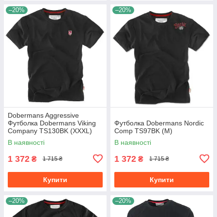
–20%
–20%
Dobermans Aggressive
Футболка Dobermans Viking
Футболка Dobermans Nordic
Company TS130BK (XXXL)
Comp TS97BK (M)
В наявності
В наявності
1 372
1 372
₴
₴
1 715 ₴
1 715 ₴
Купити
Купити
–20%
–20%