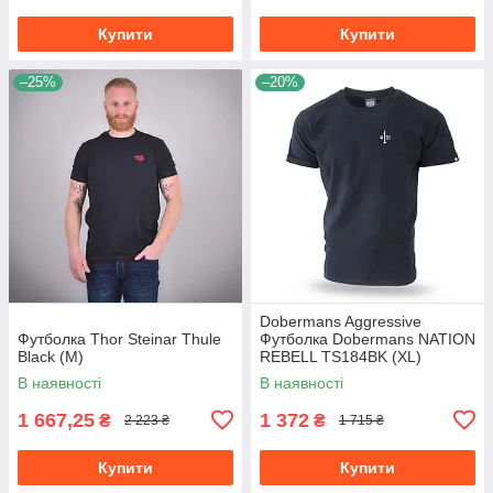
Купити
Купити
–25%
–20%
Dobermans Aggressive
Футболка Thor Steinar Thule
Футболка Dobermans NATION
Black (M)
REBELL TS184BK (XL)
В наявності
В наявності
1 667,25
1 372
₴
₴
2 223 ₴
1 715 ₴
Купити
Купити